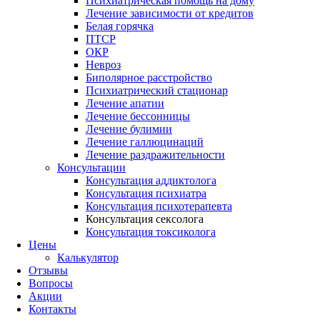
Психиатрическая помощь на дому
Лечение зависимости от кредитов
Белая горячка
ПТСР
ОКР
Невроз
Биполярное расстройство
Психиатрический стационар
Лечение апатии
Лечение бессонницы
Лечение булимии
Лечение галлюцинаций
Лечение раздражительности
Консультации
Консультация аддиктолога
Консультация психиатра
Консультация психотерапевта
Консультация сексолога
Консультация токсиколога
Цены
Калькулятор
Отзывы
Вопросы
Акции
Контакты