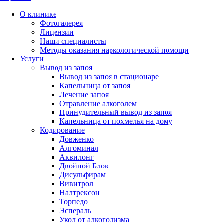
О клинике
Фотогалерея
Лицензии
Наши специалисты
Методы оказания наркологической помощи
Услуги
Вывод из запоя
Вывод из запоя в стационаре
Капельница от запоя
Лечение запоя
Отравление алкоголем
Принудительный вывод из запоя
Капельница от похмелья на дому
Кодирование
Довженко
Алгоминал
Аквилонг
Двойной Блок
Дисульфирам
Вивитрол
Налтрексон
Торпедо
Эспераль
Укол от алкоголизма