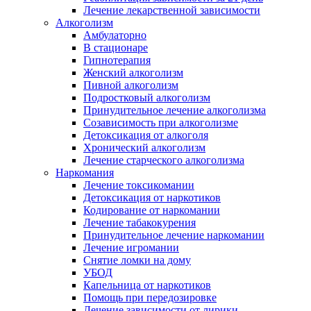
Лечение лекарственной зависимости
Алкоголизм
Амбулаторно
В стационаре
Гипнотерапия
Женский алкоголизм
Пивной алкоголизм
Подростковый алкоголизм
Принудительное лечение алкоголизма
Созависимость при алкоголизме
Детоксикация от алкоголя
Хронический алкоголизм
Лечение старческого алкоголизма
Наркомания
Лечение токсикомании
Детоксикация от наркотиков
Кодирование от наркомании
Лечение табакокурения
Принудительное лечение наркомании
Лечение игромании
Снятие ломки на дому
УБОД
Капельница от наркотиков
Помощь при передозировке
Лечение зависимости от лирики