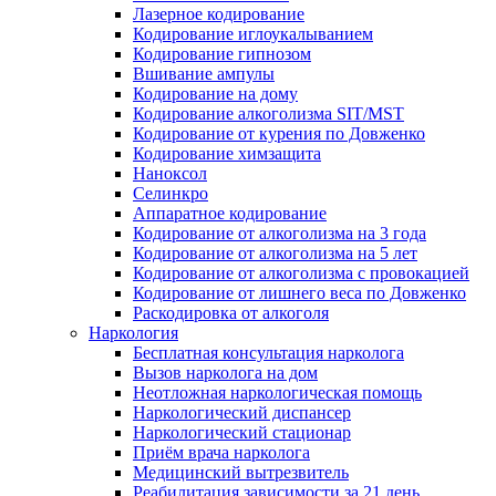
Лазерное кодирование
Кодирование иглоукалыванием
Кодирование гипнозом
Вшивание ампулы
Кодирование на дому
Кодирование алкоголизма SIT/MST
Кодирование от курения по Довженко
Кодирование химзащита
Наноксол
Селинкро
Аппаратное кодирование
Кодирование от алкоголизма на 3 года
Кодирование от алкоголизма на 5 лет
Кодирование от алкоголизма с провокацией
Кодирование от лишнего веса по Довженко
Раскодировка от алкоголя
Наркология
Бесплатная консультация нарколога
Вызов нарколога на дом
Неотложная наркологическая помощь
Наркологический диспансер
Наркологический стационар
Приём врача нарколога
Медицинский вытрезвитель
Реабилитация зависимости за 21 день