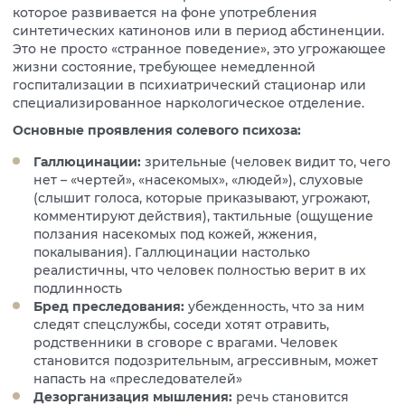
которое развивается на фоне употребления
синтетических катинонов или в период абстиненции.
Это не просто «странное поведение», это угрожающее
жизни состояние, требующее немедленной
госпитализации в психиатрический стационар или
специализированное наркологическое отделение.
Основные проявления солевого психоза:
Галлюцинации:
зрительные (человек видит то, чего
нет – «чертей», «насекомых», «людей»), слуховые
(слышит голоса, которые приказывают, угрожают,
комментируют действия), тактильные (ощущение
ползания насекомых под кожей, жжения,
покалывания). Галлюцинации настолько
реалистичны, что человек полностью верит в их
подлинность
Бред преследования:
убежденность, что за ним
следят спецслужбы, соседи хотят отравить,
родственники в сговоре с врагами. Человек
становится подозрительным, агрессивным, может
напасть на «преследователей»
Дезорганизация мышления:
речь становится