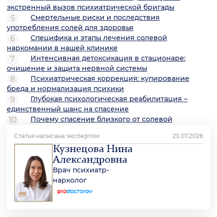
экстренный вызов психиатрической бригады
Смертельные риски и последствия
употребления солей для здоровья
Специфика и этапы лечения солевой
наркомании в нашей клинике
Интенсивная детоксикация в стационаре:
очищение и защита нервной системы
Психиатрическая коррекция: купирование
бреда и нормализация психики
Глубокая психологическая реабилитация –
единственный шанс на спасение
Почему спасение близкого от солевой
зависимости доверяют «Центру Метод Довженко»
Статья написана экспертом
23.07.2026
Кузнецова Нина
Александровна
Врач психиатр-
нарколог