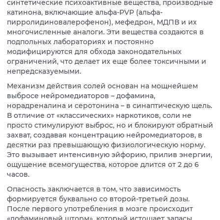
синтетические психоактивные вещества, производные
катинона, включающие альфа-PVP (альфа-
пирролидиновалерофенон), мефедрон, МДПВ и их
многочисленные аналоги. Эти вещества создаются в
подпольных лабораториях и постоянно
модифицируются для обхода законодательных
ограничений, что делает их еще более токсичными и
непредсказуемыми.
Механизм действия солей основан на мощнейшем
выбросе нейромедиаторов – дофамина,
норадреналина и серотонина – в синаптическую щель.
В отличие от «классических» наркотиков, соли не
просто стимулируют выброс, но и блокируют обратный
захват, создавая концентрацию нейромедиаторов, в
десятки раз превышающую физиологическую норму.
Это вызывает интенсивную эйфорию, прилив энергии,
ощущение всемогущества, которое длится от 2 до 6
часов.
Опасность заключается в том, что зависимость
формируется буквально со второй-третьей дозы.
После первого употребления в мозге происходит
«дофаминовый шторм», который истощает запасы