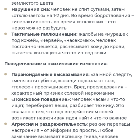
землистого цвета
Нарушения сна:
человек не спит сутками, затем
«отключается» на 1-2 дня. Во время бодрствования –
гиперактивность, во время «отключки» – его
невозможно разбудить
Тактильные галлюцинации:
жалобы на «мурашек
под кожей», «червей», «насекомых». Человек
постоянно чешется, расчесывает кожу до крови,
пытается «вытащить» что-то из-под кожи
Поведенческие и психические изменения:
Параноидальные высказывания:
«за мной следят»,
«меня хотят убить», «соседи подсылают газ»,
«телефон прослушивают». Бред преследования –
характерный признак солевой наркомании
«Поисковое поведение»:
человек часами что-то
ищет, перебирает вещи, разбирает технику. Это
связано с тем, что под воздействием солей
возникает навязчивая идея найти что-то важное
Агрессия и раздражительность:
резкие перепады
настроения – от эйфории до ярости. Любое
замечание вызывает вспышку гнева, человек