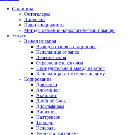
О клинике
Фотогалерея
Лицензии
Наши специалисты
Методы оказания наркологической помощи
Услуги
Вывод из запоя
Вывод из запоя в стационаре
Капельница от запоя
Лечение запоя
Отравление алкоголем
Принудительный вывод из запоя
Капельница от похмелья на дому
Кодирование
Довженко
Алгоминал
Аквилонг
Двойной Блок
Дисульфирам
Вивитрол
Налтрексон
Торпедо
Эспераль
Укол от алкоголизма