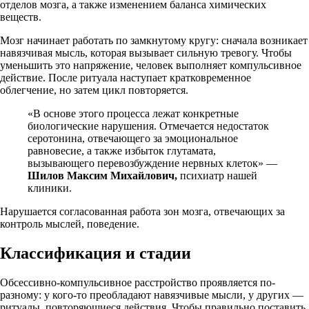
отделов мозга, а также изменением баланса химических
веществ.
Мозг начинает работать по замкнутому кругу: сначала возникает
навязчивая мысль, которая вызывает сильную тревогу. Чтобы
уменьшить это напряжение, человек выполняет компульсивное
действие. После ритуала наступает кратковременное
облегчение, но затем цикл повторяется.
«В основе этого процесса лежат конкретные
биологические нарушения. Отмечается недостаток
серотонина, отвечающего за эмоциональное
равновесие, а также избыток глутамата,
вызывающего перевозбуждение нервных клеток» —
Шилов Максим Михайлович,
психиатр нашей
клиники.
Нарушается согласованная работа зон мозга, отвечающих за
контроль мыслей, поведение.
Классификация и стадии
Обсессивно-компульсивное расстройство проявляется по-
разному: у кого-то преобладают навязчивые мысли, у других —
ритуалы, повторяющиеся действия. Чтобы правильно поставить