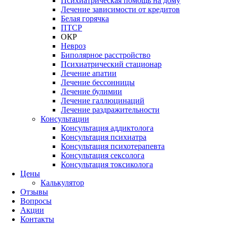
Психиатрическая помощь на дому
Лечение зависимости от кредитов
Белая горячка
ПТСР
ОКР
Невроз
Биполярное расстройство
Психиатрический стационар
Лечение апатии
Лечение бессонницы
Лечение булимии
Лечение галлюцинаций
Лечение раздражительности
Консультации
Консультация аддиктолога
Консультация психиатра
Консультация психотерапевта
Консультация сексолога
Консультация токсиколога
Цены
Калькулятор
Отзывы
Вопросы
Акции
Контакты