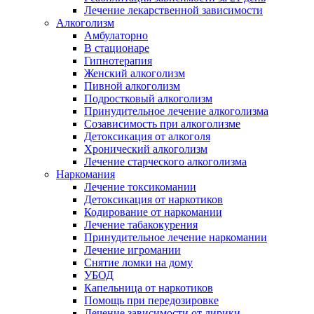
Лечение лекарственной зависимости
Алкоголизм
Амбулаторно
В стационаре
Гипнотерапия
Женский алкоголизм
Пивной алкоголизм
Подростковый алкоголизм
Принудительное лечение алкоголизма
Созависимость при алкоголизме
Детоксикация от алкоголя
Хронический алкоголизм
Лечение старческого алкоголизма
Наркомания
Лечение токсикомании
Детоксикация от наркотиков
Кодирование от наркомании
Лечение табакокурения
Принудительное лечение наркомании
Лечение игромании
Снятие ломки на дому
УБОД
Капельница от наркотиков
Помощь при передозировке
Лечение зависимости от лирики