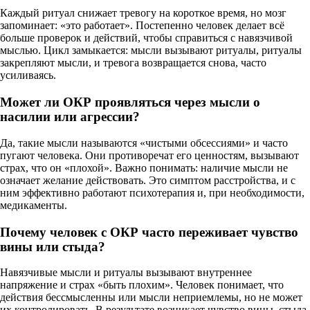
Каждый ритуал снижает тревогу на короткое время, но мозг
запоминает: «это работает». Постепенно человек делает всё
больше проверок и действий, чтобы справиться с навязчивой
мыслью. Цикл замыкается: мысли вызывают ритуалы, ритуалы
закрепляют мысли, и тревога возвращается снова, часто
усиливаясь.
Может ли ОКР проявляться через мысли о
насилии или агрессии?
Да, такие мысли называются «чистыми обсессиями» и часто
пугают человека. Они противоречат его ценностям, вызывают
страх, что он «плохой». Важно понимать: наличие мысли не
означает желание действовать. Это симптом расстройства, и с
ним эффективно работают психотерапия и, при необходимости,
медикаменты.
Почему человек с ОКР часто переживает чувство
вины или стыда?
Навязчивые мысли и ритуалы вызывают внутреннее
напряжение и страх «быть плохим». Человек понимает, что
действия бессмысленны или мысли неприемлемы, но не может
их контролировать. В результате возникает чувство вины, стыда