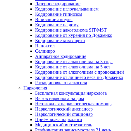
Лазерное кодирование
Кодирование иглоукалыванием
Кодирование гипнозом
Вшивание ампулы
Кодирование на дому
Кодирование алкоголизма SIT/MST
Кодирование от курения по Довженко
Кодирование химзащита
Наноксол
Селинкро
Аппаратное кодирование
Кодирование от алкоголизма на 3 года
Кодирование от алкоголизма на 5 лет
Кодирование от алкоголизма с провокацией
Кодирование от лишнего веса по Довженко
Раскодировка от алкоголя
Наркология
Бесплатная консультация нарколога
Вызов нарколога на дом
Неотложная наркологическая помощь
Наркологический диспансер
Наркологический стационар
Приём врача нарколога
Медицинский вытрезвитель
Реабилитация зависимости за 21 день