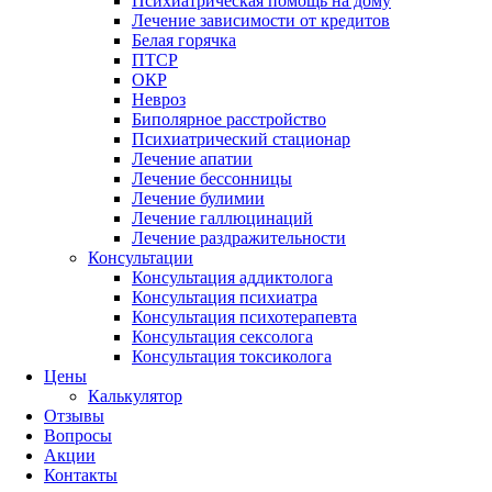
Психиатрическая помощь на дому
Лечение зависимости от кредитов
Белая горячка
ПТСР
ОКР
Невроз
Биполярное расстройство
Психиатрический стационар
Лечение апатии
Лечение бессонницы
Лечение булимии
Лечение галлюцинаций
Лечение раздражительности
Консультации
Консультация аддиктолога
Консультация психиатра
Консультация психотерапевта
Консультация сексолога
Консультация токсиколога
Цены
Калькулятор
Отзывы
Вопросы
Акции
Контакты