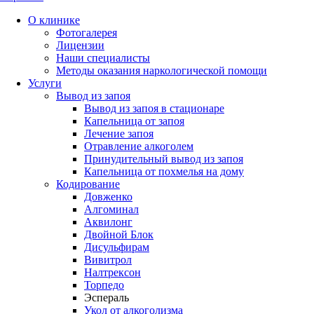
О клинике
Фотогалерея
Лицензии
Наши специалисты
Методы оказания наркологической помощи
Услуги
Вывод из запоя
Вывод из запоя в стационаре
Капельница от запоя
Лечение запоя
Отравление алкоголем
Принудительный вывод из запоя
Капельница от похмелья на дому
Кодирование
Довженко
Алгоминал
Аквилонг
Двойной Блок
Дисульфирам
Вивитрол
Налтрексон
Торпедо
Эспераль
Укол от алкоголизма