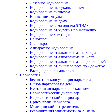
Лазерное кодирование
Кодирование иглоукалыванием
Кодирование гипнозом
Вшивание ампулы
Кодирование на дому
Кодирование алкоголизма SIT/MST
Кодирование от курения по Довженко
Кодирование химзащита
Наноксол
Селинкро
Аппаратное кодирование
Кодирование от алкоголизма на 3 года
Кодирование от алкоголизма на 5 лет
Кодирование от алкоголизма с провокацией
Кодирование от лишнего веса по Довженко
Раскодировка от алкоголя
Наркология
Бесплатная консультация нарколога
Вызов нарколога на дом
Неотложная наркологическая помощь
Наркологический диспансер
Наркологический стационар
Приём врача нарколога
Медицинский вытрезвитель
Реабилитация зависимости за 21 день