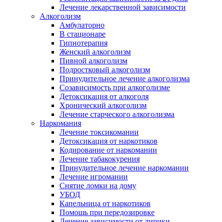
Лечение лекарственной зависимости
Алкоголизм
Амбулаторно
В стационаре
Гипнотерапия
Женский алкоголизм
Пивной алкоголизм
Подростковый алкоголизм
Принудительное лечение алкоголизма
Созависимость при алкоголизме
Детоксикация от алкоголя
Хронический алкоголизм
Лечение старческого алкоголизма
Наркомания
Лечение токсикомании
Детоксикация от наркотиков
Кодирование от наркомании
Лечение табакокурения
Принудительное лечение наркомании
Лечение игромании
Снятие ломки на дому
УБОД
Капельница от наркотиков
Помощь при передозировке
Лечение зависимости от лирики